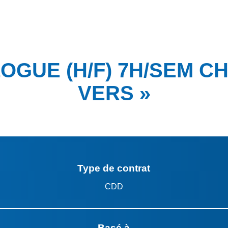
GUE (H/F) 7H/SEM CH
VERS »
Type de contrat
CDD
Basé à