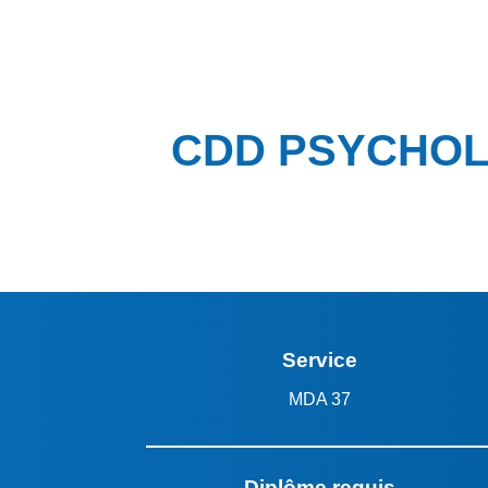
CDD PSYCHOLO
Service
MDA 37
Diplôme requis