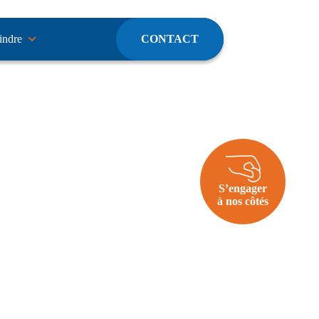
indre
CONTACT
S’engager
à nos côtés