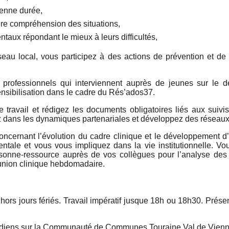
enne durée,
re compréhension des situations,
ntaux répondant le mieux à leurs difficultés,
éseau local, vous participez à des actions de prévention et de
s professionnels qui interviennent auprès de jeunes sur le dé
nsibilisation dans le cadre du Rés’ados37.
 travail et rédigez les documents obligatoires liés aux suivi
ez dans les dynamiques partenariales et développez des réseaux
oncernant l’évolution du cadre clinique et le développement 
ale et vous vous impliquez dans la vie institutionnelle. Vous
sonne-ressource auprès de vos collègues pour l’analyse des si
éunion clinique hebdomadaire.
, hors jours fériés. Travail impératif jusque 18h ou 18h30. Prése
idiens sur la Communauté de Communes Touraine Val de Vien