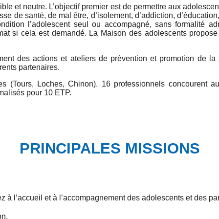
sible et neutre. L’objectif premier est de permettre aux adolescen
se de santé, de mal être, d’isolement, d’addiction, d’éducation, d
dition l’adolescent seul ou accompagné, sans formalité adm
nonymat si cela est demandé. La Maison des adolescents pro
nt des actions et ateliers de prévention et promotion de la 
rents partenaires.
es (Tours, Loches, Chinon). 16 professionnels concourent a
rmalisés pour 10 ETP.
PRINCIPALES MISSIONS
ipez à l’accueil et à l’accompagnement des adolescents et des pa
on,